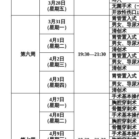
3
月
28
日
无菌手术（
（
星期五
）
开放性伤口
胃管置入式
3月31日
男女、导尿
（星期一）
清创术
胃管置入式
4月1日
男女、导尿
（星期二）
清创术
第六周
1
9
:
3
0—
21
:
3
0
胃管置入式
4月2日
男女、导尿
（星期三）
清创术
胃管置入式
4月3日
男女、导尿
（
星期四
）
清创术
手术基本操
4月7日
胸腔穿刺术
（星期一）
骨髓穿刺术
4
月
8
日
手术基本操
（
星期二
）
胸腔穿刺术
骨髓穿刺术
4
月
9
日
手术基本操