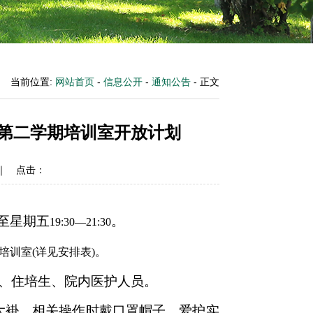
当前位置:
网站首页
-
信息公开
-
通知公告
- 正文
学年第二学期培训室开放计划
 ｜ 点击：
一至星期五
。
1
9
:
3
0—
21
:
3
0
科培训室(详见安排表)。
工、住培生、院内医护人员。
大褂，相关操作时戴口罩帽子，爱护实