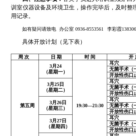
训室仪器设备及环境卫生，操作完毕后，及时整
用记录。
如有疑问请致电
办公室
0936-8553561 李彩霞138306
具体开放计划（见下表）
周
次
日
期
时
间
开
耳穴
3
月
24
无菌手术（
（星期一）
开放性伤口
耳穴
3
月
25
日
无菌手术（
（星期二）
开放性伤口
耳穴
3
月
26
日
第五周
1
9
:
3
0—
21
:
3
0
无菌手术（
（星期三）
开放性伤口
耳穴
3
月
27
日
无菌手术（
（
星期四
）
开放性伤口
耳穴