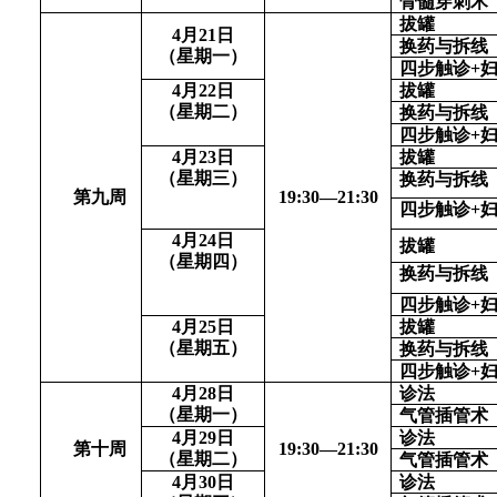
骨髓穿刺术
拔罐
4
月
21
日
换药与拆线
（
星期一
）
四步触诊
+
4
月
22
日
拔罐
（
星期二
）
换药与拆线
四步触诊
+
4
月
23
日
拔罐
（
星期三
）
换药与拆线
第九周
1
9
:
3
0—
21
:
3
0
四步触诊
+
4
月
24
日
拔罐
（
星期四
）
换药与拆线
四步触诊
+
4月25日
拔罐
（星期五）
换药与拆线
四步触诊
+
4月28日
诊法
（星期一）
气管插管术
4月29日
诊法
第十周
1
9
:
3
0—
21
:
3
0
（星期二）
气管插管术
4月30日
诊法