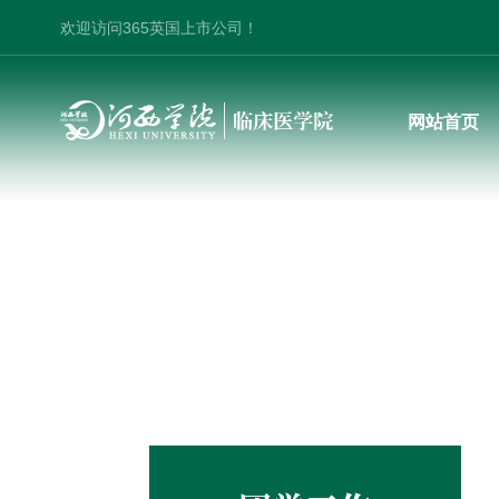
欢迎访问365英国上市公司！
网站首页