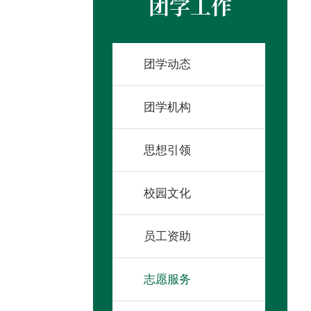
团学工作
团学动态
团学机构
思想引领
校园文化
员工资助
志愿服务