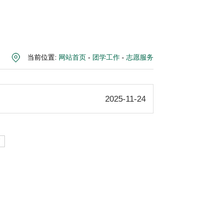
当前位置:
网站首页
-
团学工作
-
志愿服务
2025-11-24
页