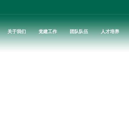
365英
关于我们
党建工作
团队队伍
人才培养