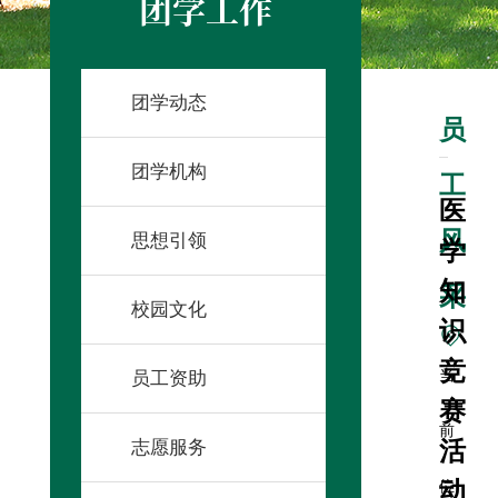
团学工作
团学动态
员
团学机构
工
医
风
思想引领
学
知
采
校园文化
识
竞
当
员工资助
赛
前
活
志愿服务
动
位