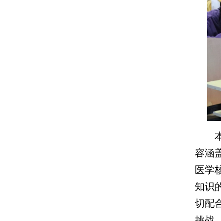
容涵
医学
知识
切配
挑战