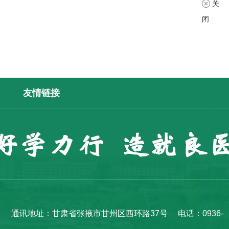
关
闭
友情链接
通讯地址：甘肃省张掖市甘州区西环路37号
电话：0936-