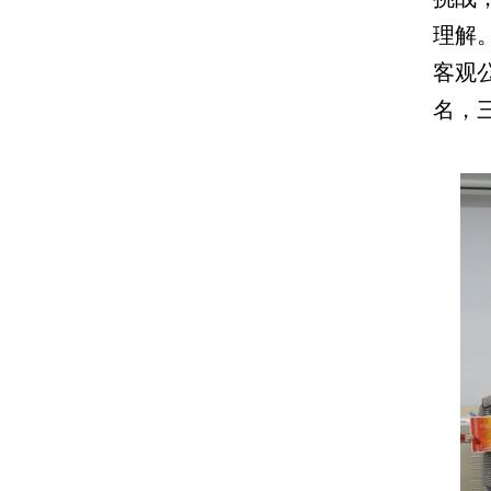
理解
客观
名，