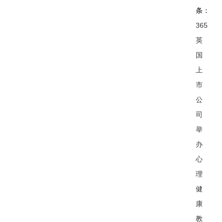
条：
365
英
国
上
市
公
司
举
办
心
理
健
康
教