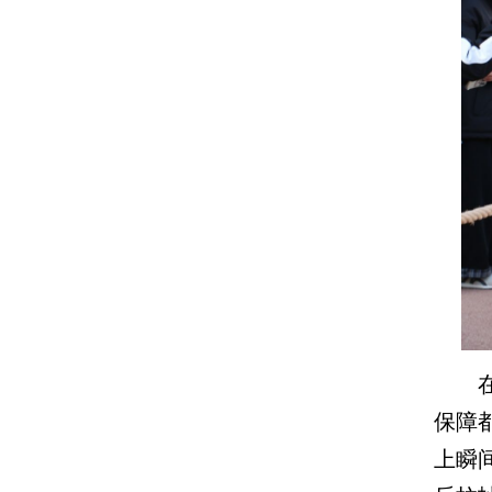
保障
上瞬