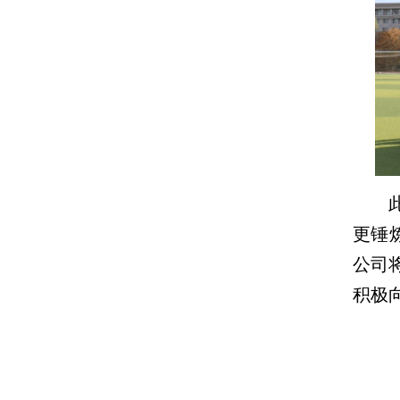
更锤
公司
积极