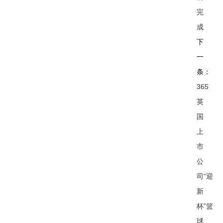
完
成
下
一
条：
365
英
国
上
市
公
司“迎
新
杯”篮
球