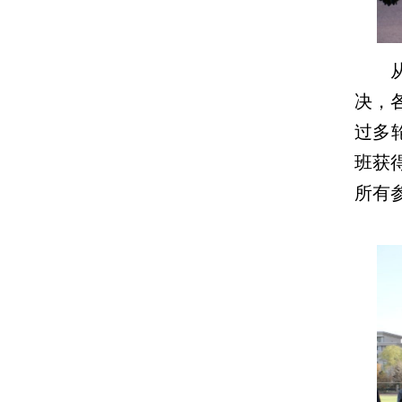
决，
过多轮
班获
所有