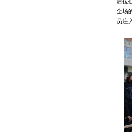
后拉
全场
员注